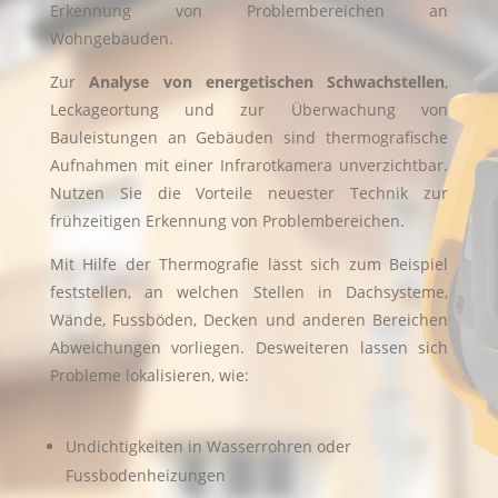
Erkennung von Problembereichen an
Wohngebäuden.
Zur
Analyse von energetischen Schwachstellen
,
Leckageortung und zur Überwachung von
Bauleistungen an Gebäuden sind thermografische
Aufnahmen mit einer Infrarotkamera unverzichtbar.
Nutzen Sie die Vorteile neuester Technik zur
frühzeitigen Erkennung von Problembereichen.
Mit Hilfe der Thermografie lässt sich zum Beispiel
feststellen, an welchen Stellen in Dachsysteme,
Wände, Fussböden, Decken und anderen Bereichen
Abweichungen vorliegen. Desweiteren lassen sich
Probleme lokalisieren, wie:
Undichtigkeiten in Wasserrohren oder
Fussbodenheizungen